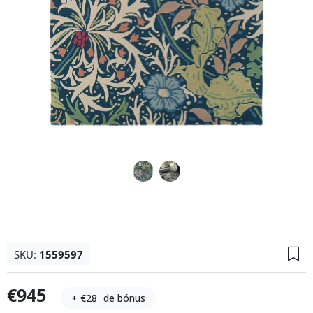
SKU:
1559597
€945
+ €28
de bónus