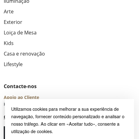
Iluminação
Arte
Exterior
Loiça de Mesa
Kids
Casa e renovação
Lifestyle
Contacte-nos
Apoio ao Cliente
Horário de Atendimento: seg – sex 8:00 – 16:00 (UTC+2)
Utilizamos cookies para melhorar a sua experiência de
navegação, fornecer conteúdo personalizado e analisar o
Centro de Ajuda
nosso tráfego. Ao clicar em «Aceitar tudo», consente a
utilização de cookies.
Ligue-nos
Envie-nos um e-mail