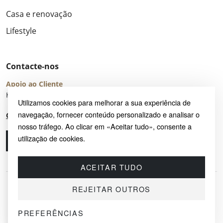
Casa e renovação
Lifestyle
Contacte-nos
Apoio ao Cliente
Horário de Atendimento: seg – sex 8:00 – 16:00 (UTC+2)
Utilizamos cookies para melhorar a sua experiência de
navegação, fornecer conteúdo personalizado e analisar o
Centro de Ajuda
nosso tráfego. Ao clicar em «Aceitar tudo», consente a
utilização de cookies.
Ligue-nos
Envie-nos um e-mail
ACEITAR TUDO
REJEITAR OUTROS
PREFERÊNCIAS
© 2026 SAYRUG OÜ · KESKLINNA LINNAOSA, AHTRI TN 12, 10151, TALLINN,
ESTÓNIA