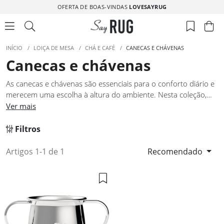
OFERTA DE BOAS-VINDAS
LOVESAYRUG
INÍCIO
/
LOIÇA DE MESA
/
CHÁ E CAFÉ
/
CANECAS E CHÁVENAS
Canecas e chávenas
As canecas e chávenas são essenciais para o conforto diário e
merecem uma escolha à altura do ambiente. Nesta coleção,
cada peça foi pensada para oferecer ergonomia agradável e
Ver mais
uma presença visual bem definida. As canecas e chávenas
adaptam-se a diferentes momentos do dia, do pequeno-
Filtros
almoço ao café de pausa, mantendo coerência estética. Ideais
para quem procura design cuidado aliado a uma utilização
Artigos 1-1 de 1
Recomendado
prática e consistente.