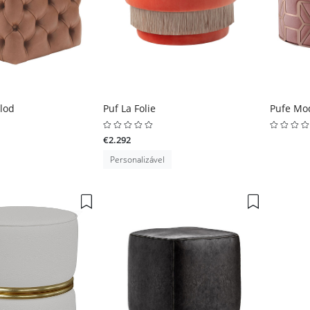
lod
Puf La Folie
Pufe Mo
€2.292
Personalizável