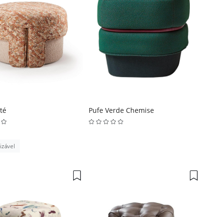
ité
Pufe Verde Chemise
izável