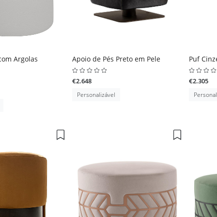
 com Argolas
Apoio de Pés Preto em Pele
Puf Cin
€2.648
€2.305
Personalizável
Personal