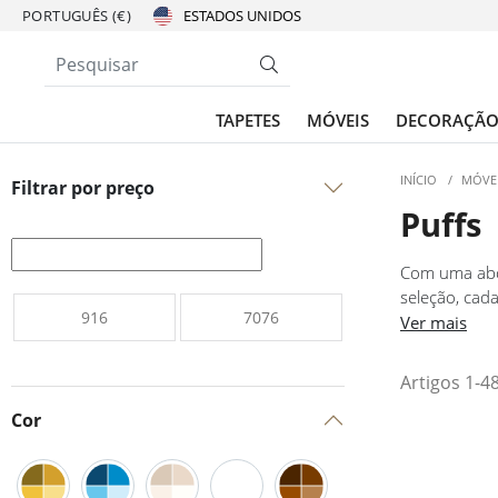
PORTUGUÊS (€)
TAPETES
MÓVEIS
DECORAÇÃ
INÍCIO
/
MÓVE
Filtrar por preço
Puffs
Com uma abor
seleção, cad
quartos ou e
Ver mais
acabamento d
Artigos 1-4
Cor