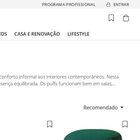
PROGRAMA PROFISSIONAL
ENTRAR
IDS
CASA E RENOVAÇÃO
LIFESTYLE
onforto informal aos interiores contemporâneos. Nesta
sença equilibrada. Os puffs funcionam bem em salas,
al forte. Ideais para quem aprecia peças versáteis com
Recomendado