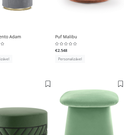
zento Adam
Puf Malibu
€2.548
izável
Personalizável