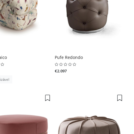
aico
Pufe Redondo
€2.097
izável