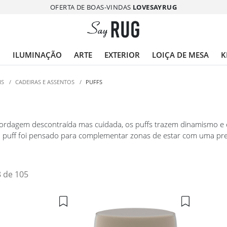
OFERTA DE BOAS-VINDAS
LOVESAYRUG
O
ILUMINAÇÃO
ARTE
EXTERIOR
LOIÇA DE MESA
K
IS
/
CADEIRAS E ASSENTOS
/
PUFFS
dagem descontraída mas cuidada, os puffs trazem dinamismo e c
a puff foi pensado para complementar zonas de estar com uma pre
spaços criativos, oferecendo soluções práticas com identidade visu
e nível superior.
8 de 105