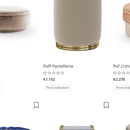
Puff Pantelleria
Puf L'Un
€1.152
€2.278
Personalizável
Personal