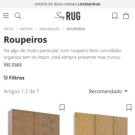
OFERTA DE BOAS-VINDAS
LOVESAYRUG
INÍCIO
/
MÓVEIS
/
ARRUMAÇÃO
/
ROUPEIROS
Roupeiros
Há algo de muito particular num roupeiro bem concebido:
organiza sem se impor, está sempre presente mas nunca
perturba. Nesta seleção de roupeiros, cada modelo foi
Ver mais
pensado para responder às exigências reais de quem o usa —
espaço para tudo, acesso intuitivo, e uma presença visual que
Filtros
complementa o quarto em vez de o sobrecarregar. A escala
importa, a proporção importa, e os detalhes de cada peça
Artigos 1-7 de 7
Recomendado
refletem isso. Um roupeiro desta categoria é uma escolha que
se faz uma vez e não se questiona novamente.