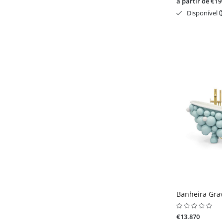
a partir de €19
Disponível
Banheira Grav
€13.870