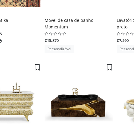
tika
Móvel de casa de banho
Lavatóri
Momentum
preto
5
€15.870
€7.590
Personalizável
Personal