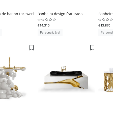
a de banho Lacework
Banheira design fraturado
Banheira
€14.310
€13.870
Personalizável
Personal