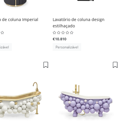
o de coluna Imperial
Lavatório de coluna design
estilhaçado
€10.810
izável
Personalizável