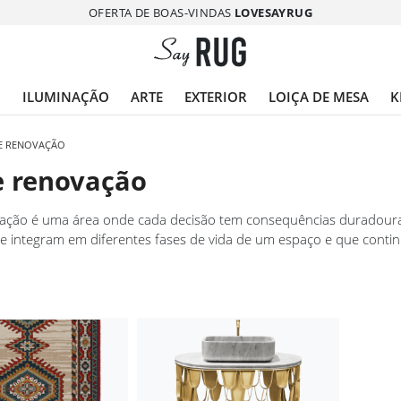
OFERTA DE BOAS-VINDAS
LOVESAYRUG
O
ILUMINAÇÃO
ARTE
EXTERIOR
LOIÇA DE MESA
K
 E RENOVAÇÃO
e renovação
ação é uma área onde cada decisão tem consequências duradouras.
e integram em diferentes fases de vida de um espaço e que conti
os para quem aborda a renovação ou a composição de uma casa co
os de casa de banho e aos elementos estruturais de cada divisão.
scolha deste tipo com frequência.