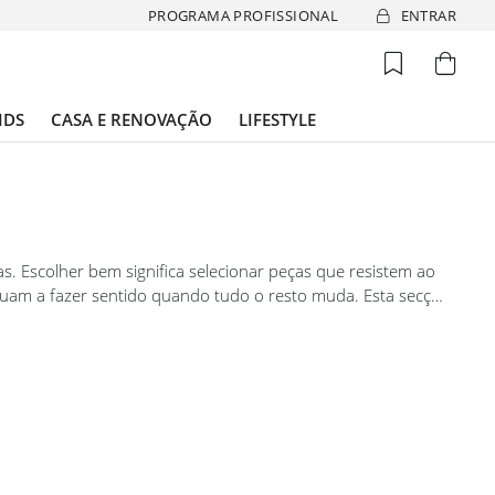
PROGRAMA PROFISSIONAL
ENTRAR
IDS
CASA E RENOVAÇÃO
LIFESTYLE
 Escolher bem significa selecionar peças que resistem ao
nuam a fazer sentido quando tudo o resto muda. Esta secção
m critério, desde os revestimentos de chão e parede até
 Cada produto foi selecionado com a exigência de quem não