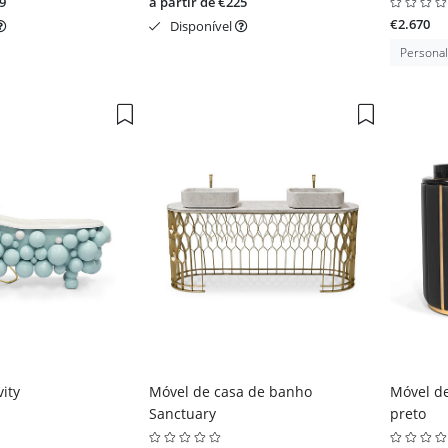
9
a partir de €225
€2.670
Disponível
Personal
ity
Móvel de casa de banho
Móvel de
Sanctuary
preto