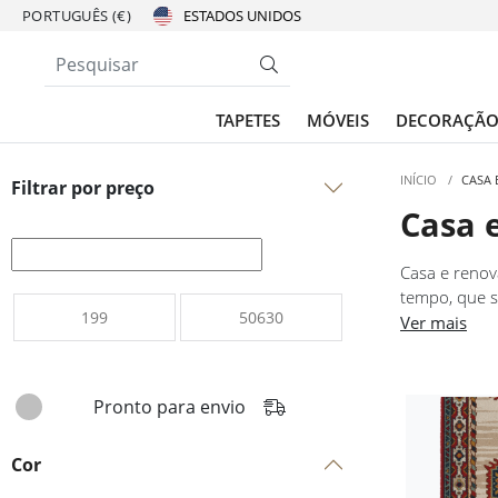
PORTUGUÊS (€)
TAPETES
MÓVEIS
DECORAÇÃ
INÍCIO
/
CASA
Filtrar por preço
Casa 
Casa e renov
tempo, que s
reúne produt
Ver mais
aos acessóri
repete uma e
Pronto para envio
Cor