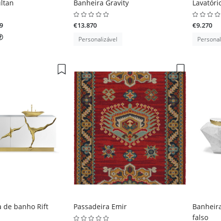
ltan
Banheira Gravity
Lavatóri
9
€13.870
€9.270
Personalizável
Personal
 de banho Rift
Passadeira Emir
Banheir
falso