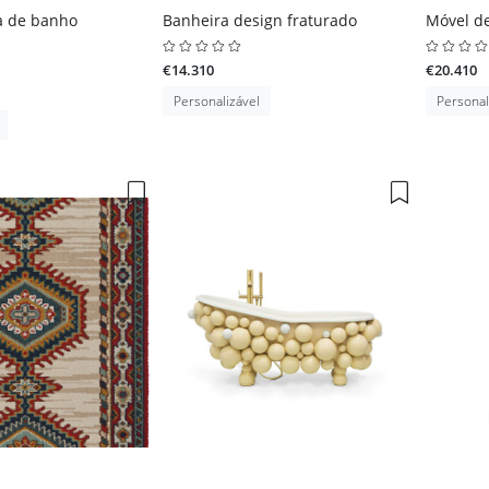
a de banho
Banheira design fraturado
Móvel d
€14.310
€20.410
Personalizável
Personal