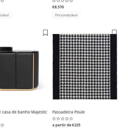
€8.570
izável
Personalizável
 casa de banho Majestic
Passadeira Poule
a partir de €225