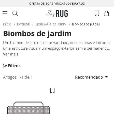
OFERTA DE BOAS-VINDAS
LOVESAYRUG
INÍCIO
/
EXTERIOR
/
MOBILIÁRIO DE JARDIM
/
BIOMBOS DE JARDIM
Biombos de jardim
Um biombo de jardim cria privacidade, define zonas e introduz
uma estrutura visual num espaço exterior sem a permanência
de uma parede ou vedação. Os biombos de jardim desta
Ver mais
seleção foram pensados para terraços e jardins onde se
pretende separar áreas de refeição, de descanso ou
Filtros
simplesmente criar um fundo mais definido para uma
composição de mobiliário. Cada modelo tem estabilidade
Artigos 1-1 de 1
Recomendado
suficiente para uso exterior e uma linguagem de design que
dialoga com diferentes estilos de espaço ao ar livre, desde
ambientes mais modernos até jardins com carácter mais
clássico.