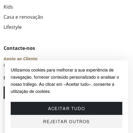
Kids
Casa e renovação
Lifestyle
Contacte-nos
Apoio ao Cliente
Horário de Atendimento: seg – sex 8:00 – 16:00 (UTC+2)
Utilizamos cookies para melhorar a sua experiência de
navegação, fornecer conteúdo personalizado e analisar o
Centro de Ajuda
nosso tráfego. Ao clicar em «Aceitar tudo», consente a
utilização de cookies.
Ligue-nos
Envie-nos um e-mail
ACEITAR TUDO
REJEITAR OUTROS