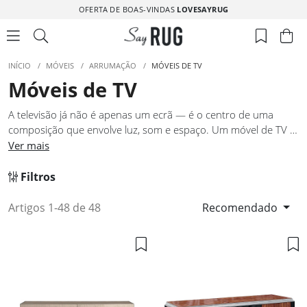
OFERTA DE BOAS-VINDAS
LOVESAYRUG
INÍCIO
/
MÓVEIS
/
ARRUMAÇÃO
/
MÓVEIS DE TV
Móveis de TV
A televisão já não é apenas um ecrã — é o centro de uma
composição que envolve luz, som e espaço. Um móvel de TV à
altura dessa realidade tem de fazer mais do que suportar
Ver mais
equipamentos: tem de integrar cabos, criar equilíbrio visual e
funcionar como âncora de toda a sala. Nesta seleção,
Filtros
encontra peças que respondem a essas exigências sem
sacrificar a elegância. Cada modelo foi concebido para que a
Artigos 1-48 de 48
Recomendado
tecnologia e o design coexistam de forma natural, sem que um
domine o outro.