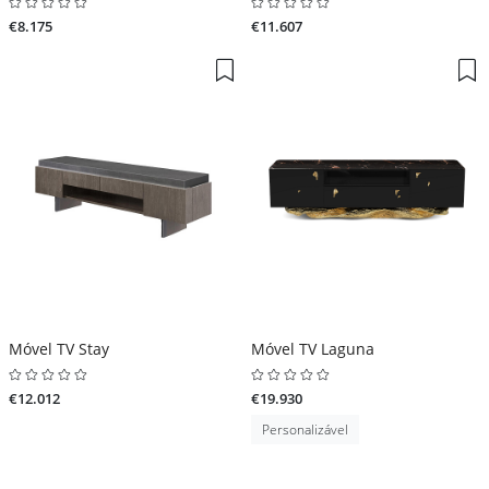
€8.175
€11.607
Móvel TV Stay
Móvel TV Laguna
€12.012
€19.930
Personalizável