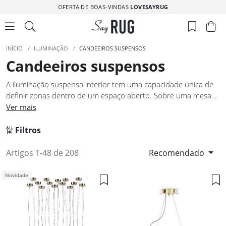
OFERTA DE BOAS-VINDAS
LOVESAYRUG
INÍCIO
/
ILUMINAÇÃO
/
CANDEEIROS SUSPENSOS
Candeeiros suspensos
A iluminação suspensa interior tem uma capacidade única de
definir zonas dentro de um espaço aberto. Sobre uma mesa
de refeições, num hall de entrada ou acima de uma ilha de
Ver mais
cozinha, os candeeiros suspensos criam uma relação direta
entre a fonte de luz e a superfície que iluminam, gerando uma
Filtros
intimidade que outras soluções de teto não conseguem. Os
candeeiros suspensos desta coleção foram concebidos para
Artigos 1-48 de 208
Recomendado
espaços onde essa precisão luminosa e decorativa é
valorizada. Cada modelo tem uma silhueta definida que
Novidade
contribui para a composição visual do teto com igual
importância.