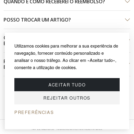
QUANDO E COMO RECEBEREI O REEMBOLSO?
POSSO TROCAR UM ARTIGO?
O QUE FAZER SE O ARTIGO CHEGAR DANIFICADO OU
ERRADO?
Utilizamos cookies para melhorar a sua experiência de
navegação, fornecer conteúdo personalizado e
analisar o nosso tráfego. Ao clicar em «Aceitar tudo»,
POSSO CANCELAR A MINHA ENCOMENDA ANTES DO
ENVIO?
consente a utilização de cookies.
ACEITAR TUDO
Não encontrou o que procurava?
Fale com a nossa
REJEITAR OUTROS
equipa
— teremos todo o gosto em ajudar.
PREFERÊNCIAS
© 2026 SAYRUG OÜ · KESKLINNA LINNAOSA, AHTRI TN 12, 10151, TALLINN, ESTÓNIA
NIF EE102518759 · TODOS OS DIREITOS RESERVADOS.