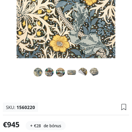
SKU:
1560220
€945
+ €28
de bónus