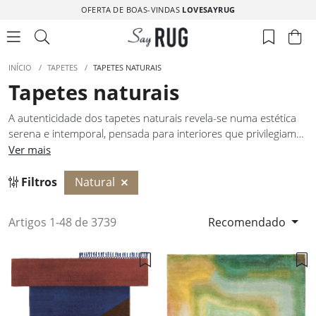
OFERTA DE BOAS-VINDAS
LOVESAYRUG
INÍCIO
/
TAPETES
/
TAPETES NATURAIS
Tapetes naturais
A autenticidade dos tapetes naturais revela-se numa estética
serena e intemporal, pensada para interiores que privilegiam
equilíbrio e harmonia. Tons neutros e aparência orgânica
Ver mais
estruturam o espaço de forma discreta, reforçando a ligação
com a arquitetura envolvente. Tapetes naturais criam base
Filtros
Natural
sólida para diferentes estilos decorativos, permitindo
composições elegantes sem excessos. A sua presença
Artigos 1-48 de 3739
Recomendado
transmite sobriedade e uma sensação de conforto visual
consistente.