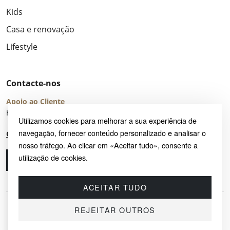
Kids
Casa e renovação
Lifestyle
Contacte-nos
Apoio ao Cliente
Horário de Atendimento: seg – sex 8:00 – 16:00 (UTC+2)
Utilizamos cookies para melhorar a sua experiência de
navegação, fornecer conteúdo personalizado e analisar o
Centro de Ajuda
nosso tráfego. Ao clicar em «Aceitar tudo», consente a
utilização de cookies.
Ligue-nos
Envie-nos um e-mail
ACEITAR TUDO
REJEITAR OUTROS