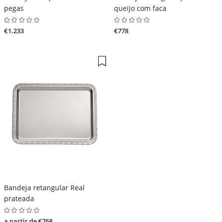
pegas
queijo com faca
€1.233
€778
Bandeja retangular Real
prateada
a partir de €768