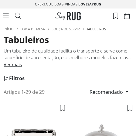
OFERTA DE BOAS-VINDAS
LOVESAYRUG
INÍCIO
/
LOIÇA DE MESA
/
LOUÇA DE SERVIR
/
TABULEIROS
Tabuleiros
Um tabuleiro de qualidade facilita o transporte e serve como
superfície de apresentação, e os melhores modelos fazem as
duas coisas com igual eficácia. As dimensões, a rigidez, a
Ver mais
facilidade de pega e a qualidade da superfície determinam se
um tabuleiro funciona bem no dia a dia ou apenas na
Filtros
fotografia. Os tabuleiros desta seleção foram selecionados
com atenção a esses fatores práticos, reunindo peças que
Artigos 1-29 de 29
Recomendado
respondem ao uso intensivo e que têm uma presença visual
que os torna adequados tanto para o serviço à mesa como
para a apresentação num buffet ou numa receção informal.