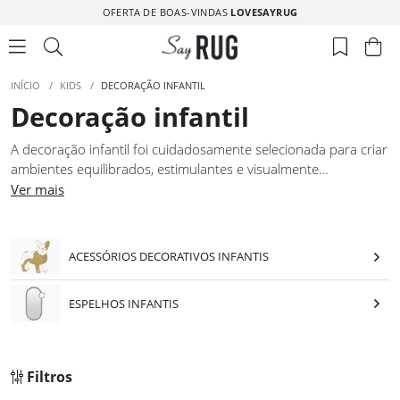
OFERTA DE BOAS-VINDAS
LOVESAYRUG
INÍCIO
/
KIDS
/
DECORAÇÃO INFANTIL
Decoração infantil
A decoração infantil foi cuidadosamente selecionada para criar
ambientes equilibrados, estimulantes e visualmente
agradáveis. Cada elemento contribui para compor quartos e
Ver mais
áreas dedicadas às crianças com atenção ao detalhe e
coerência estética. A decoração infantil desta curadoria
privilegia formas suaves e presença leve, facilitando
ACESSÓRIOS DECORATIVOS INFANTIS
combinações harmoniosas. Ideal para quem procura construir
espaços infantis bem pensados, onde funcionalidade e design
ESPELHOS INFANTIS
caminham em conjunto.
Filtros