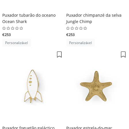
Puxador tubarão do oceano
Puxador chimpanzé da selva
Ocean Shark
Jungle Chimp
€253
€253
Personalizável
Personalizável
Puxador foguetão galáctico
Puxador estrela-do-mar