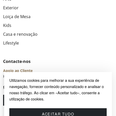
Exterior
Loiça de Mesa
Kids
Casa e renovação
Lifestyle
Contacte-nos
Apoio ao Cliente
Horário de Atendimento: seg – sex 8:00 – 16:00 (UTC+2)
Utilizamos cookies para melhorar a sua experiência de
navegação, fornecer conteúdo personalizado e analisar o
Centro de Ajuda
nosso tráfego. Ao clicar em «Aceitar tudo», consente a
utilização de cookies.
Ligue-nos
Envie-nos um e-mail
ACEITAR TUDO