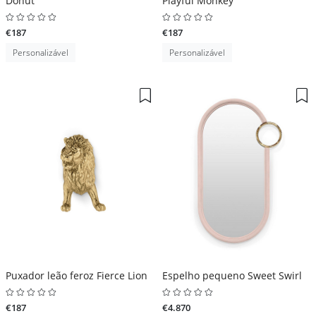
Donut
Playful Monkey
€187
€187
Personalizável
Personalizável
Puxador leão feroz Fierce Lion
Espelho pequeno Sweet Swirl
€187
€4.870