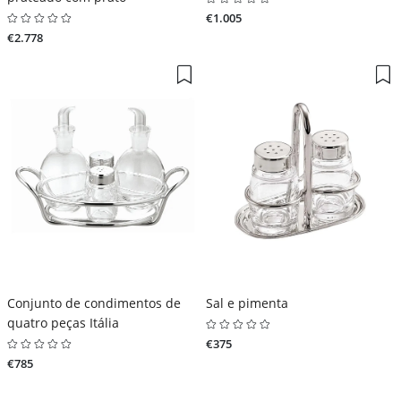
€1.005
€2.778
Conjunto de condimentos de
Sal e pimenta
quatro peças Itália
€375
€785