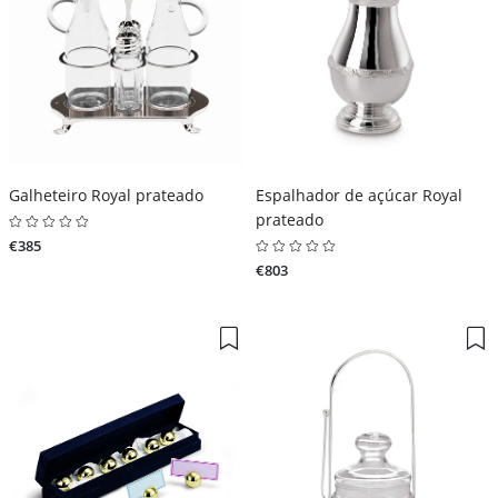
Galheteiro Royal prateado
Espalhador de açúcar Royal
prateado
€385
€803