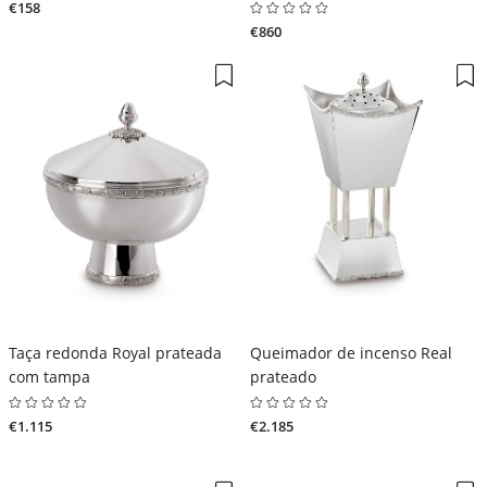
€158
€860
Taça redonda Royal prateada
Queimador de incenso Real
com tampa
prateado
€1.115
€2.185