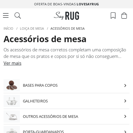
OFERTA DE BOAS-VINDAS
LOVESAYRUG
INÍCIO
/
LOIÇA DE MESA
/
ACESSÓRIOS DE MESA
Acessórios de mesa
Os acessórios de mesa corretos completam uma composição
de mesa que os pratos e copos por si só não conseguem
terminar. Porta-guardanapos, galheteiros, saleiros, cada peça
Ver mais
pequena contribui para a coerência visual do conjunto e para
a funcionalidade da refeição. Os acessórios de mesa desta
coleção foram selecionados pela qualidade de design e pelo
BASES PARA COPOS
nível de acabamento, garantindo que cada peça se integra
com naturalidade em mesas compostas com exigência. São
GALHETEIROS
detalhes que fazem diferença real na forma como uma mesa é
percebida por quem se senta à volta dela.
OUTROS ACESSÓRIOS DE MESA
PORTA-GUARDANAPOS