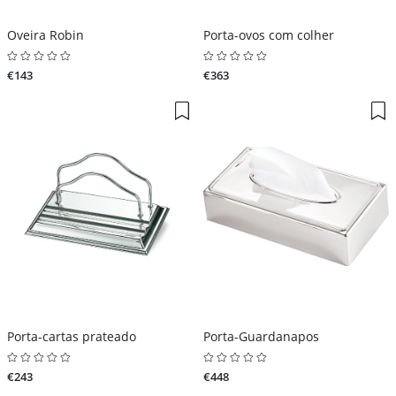
Oveira Robin
Porta-ovos com colher
€143
€363
Porta-cartas prateado
Porta-Guardanapos
€243
€448