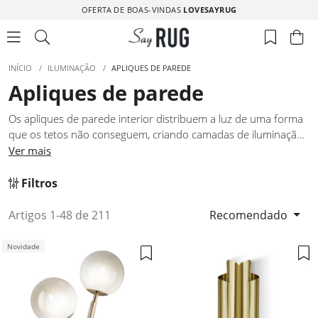
OFERTA DE BOAS-VINDAS
LOVESAYRUG
INÍCIO
/
ILUMINAÇÃO
/
APLIQUES DE PAREDE
Apliques de parede
Os apliques de parede interior distribuem a luz de uma forma
que os tetos não conseguem, criando camadas de iluminação
que tornam um espaço mais rico e mais versátil. Funcionam
Ver mais
em corredores, quartos, salas de estar e escritórios,
adaptando a intensidade e a direção da luz conforme o
Filtros
contexto. Os apliques de parede desta coleção foram
selecionados pela qualidade do design e pela eficiência
Artigos 1-48 de 211
Recomendado
luminosa, garantindo que cada peça cumpre a sua função sem
ser apenas uma solução técnica. São objetos com forma e
Novidade
presença que enriquecem a parede onde são instalados.