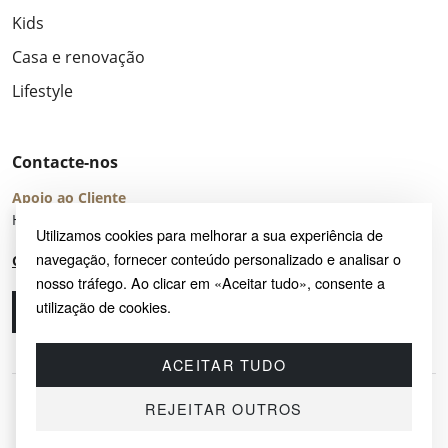
Kids
Casa e renovação
Lifestyle
Contacte-nos
Apoio ao Cliente
Horário de Atendimento: seg – sex 8:00 – 16:00 (UTC+2)
Utilizamos cookies para melhorar a sua experiência de
navegação, fornecer conteúdo personalizado e analisar o
Centro de Ajuda
nosso tráfego. Ao clicar em «Aceitar tudo», consente a
utilização de cookies.
Ligue-nos
Envie-nos um e-mail
ACEITAR TUDO
REJEITAR OUTROS