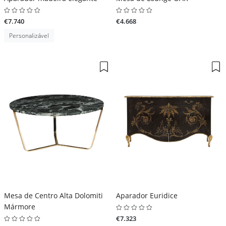
€7.740
€4.668
Personalizável
Mesa de Centro Alta Dolomiti
Aparador Euridice
Mármore
€7.323