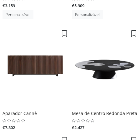
€3.159
€5.909
Personalizável
Personalizável
Aparador Cannè
Mesa de Centro Redonda Preta
€7.302
€2.427