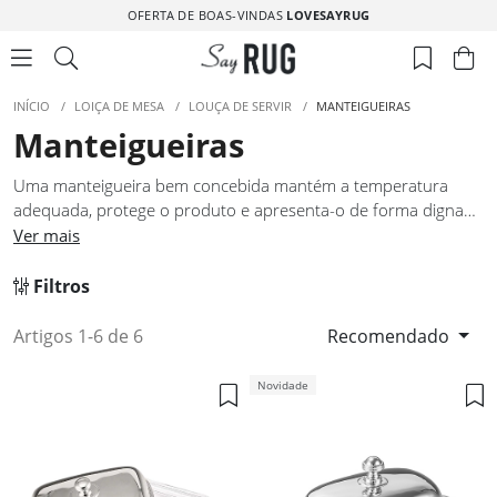
OFERTA DE BOAS-VINDAS
LOVESAYRUG
INÍCIO
/
LOIÇA DE MESA
/
LOUÇA DE SERVIR
/
MANTEIGUEIRAS
Manteigueiras
Uma manteigueira bem concebida mantém a temperatura
adequada, protege o produto e apresenta-o de forma digna
numa mesa de pequeno-almoço ou de refeição formal. Os
Ver mais
melhores modelos resolvem esses três requisitos com uma
forma coerente e sem excessos. As manteigueiras desta
Filtros
seleção foram escolhidas com esse critério objetivo, reunindo
peças que cumprem a função corretamente e têm uma
Artigos 1-6 de 6
Recomendado
qualidade de produção que se percebe na precisão da tampa
e na estabilidade da base. São detalhes pequenos que revelam
Novidade
o nível de atenção com que uma mesa foi pensada.