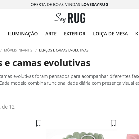
OFERTA DE BOAS-VINDAS
LOVESAYRUG
O
ILUMINAÇÃO
ARTE
EXTERIOR
LOIÇA DE MESA
K
/
MÓVEIS INFANTIS
/
BERÇOS E CAMAS EVOLUTIVAS
s e camas evolutivas
camas evolutivas foram pensados para acompanhar diferentes fas
 Cada modelo combina funcionalidade diária com presença visual e
iente confortável e bem estruturado desde os primeiros anos. I
eo e atenção ao detalhe.
2 de 12