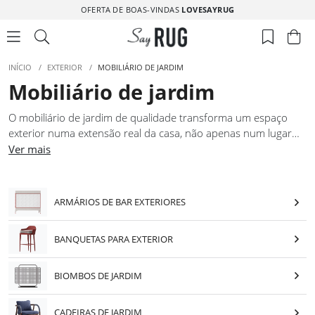
OFERTA DE BOAS-VINDAS
LOVESAYRUG
INÍCIO
/
EXTERIOR
/
MOBILIÁRIO DE JARDIM
Mobiliário de jardim
O mobiliário de jardim de qualidade transforma um espaço
exterior numa extensão real da casa, não apenas num lugar
onde se coloca aquilo que não coube lá dentro. As peças
Ver mais
desta coleção foram concebidas para espaços onde o
conforto e a estética exterior são levados a sério: terraços com
composições pensadas, jardins com zonas de refeição bem
ARMÁRIOS DE BAR EXTERIORES
definidas, varandas onde cada elemento tem lugar certo. O
mobiliário de jardim aqui reunido mantém a sua qualidade
BANQUETAS PARA EXTERIOR
visual e estrutural ao longo das estações, tornando-se uma
escolha que não precisa de ser revista a cada ano.
BIOMBOS DE JARDIM
CADEIRAS DE JARDIM