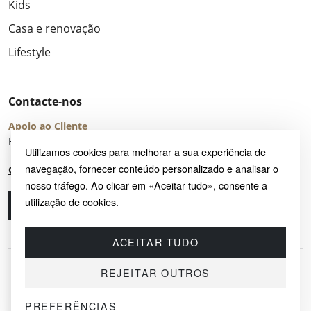
Kids
Casa e renovação
Lifestyle
Contacte-nos
Apoio ao Cliente
Horário de Atendimento: seg – sex 8:00 – 16:00 (UTC+2)
Utilizamos cookies para melhorar a sua experiência de
navegação, fornecer conteúdo personalizado e analisar o
Centro de Ajuda
nosso tráfego. Ao clicar em «Aceitar tudo», consente a
utilização de cookies.
Ligue-nos
Envie-nos um e-mail
ACEITAR TUDO
REJEITAR OUTROS
PREFERÊNCIAS
© 2026 SAYRUG OÜ · KESKLINNA LINNAOSA, AHTRI TN 12, 10151, TALLINN,