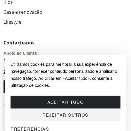
Kids
Casa e renovação
Lifestyle
Contacte-nos
Apoio ao Cliente
Horário de Atendimento: seg – sex 8:00 – 16:00 (UTC+2)
Utilizamos cookies para melhorar a sua experiência de
navegação, fornecer conteúdo personalizado e analisar o
Centro de Ajuda
nosso tráfego. Ao clicar em «Aceitar tudo», consente a
utilização de cookies.
Ligue-nos
Envie-nos um e-mail
ACEITAR TUDO
REJEITAR OUTROS
PREFERÊNCIAS
© 2026 SAYRUG OÜ · KESKLINNA LINNAOSA, AHTRI TN 12, 10151, TALLINN,