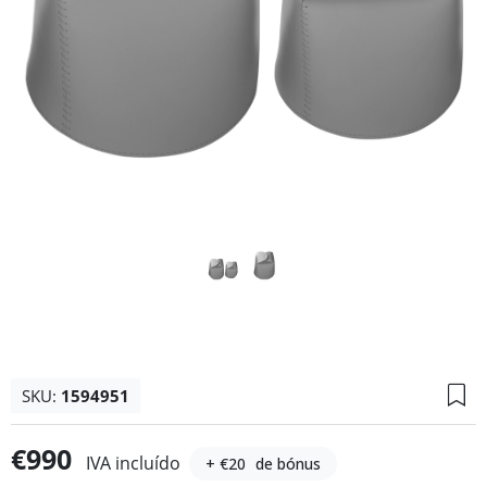
SKU:
1594951
€990
IVA incluído
+ €20
de bónus