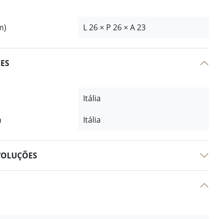
m)
L 26 × P 26 × A 23
ÕES
Itália
m
Itália
VOLUÇÕES