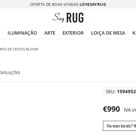
OFERTA DE BOAS-VINDAS
LOVESAYRUG
O
ILUMINAÇÃO
ARTE
EXTERIOR
LOIÇA DE MESA
K
NTO DE CESTOS BLOOM
DEVOLUÇÕES
SKU:
159495
€990
IVA i
Viu mais barato? N