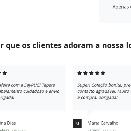
Apenas u
r que os clientes adoram a nossa l
sfeita com a SayRUG! Tapete
Super! Coleção bonita, pre
mbalamento cuidadoso e envio
contacto agradável. Muito
rigada!
a compra, obrigada!
ina Dias
Marta Carvalho
M
-feira, 29.05.25
Sábado, 22.03.25