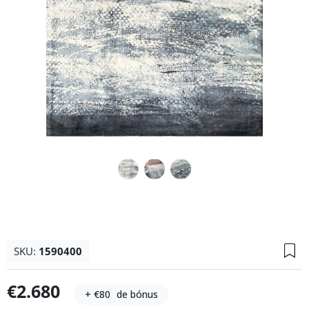
SKU:
1590400
€2.680
+ €80
de bónus