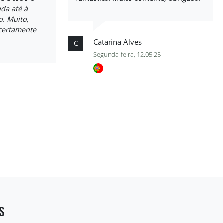
da até à
o. Muito,
certamente
Catarina Alves
C
Segunda-feira, 12.05.25
s