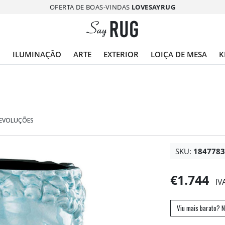
OFERTA DE BOAS-VINDAS
LOVESAYRUG
O
ILUMINAÇÃO
ARTE
EXTERIOR
LOIÇA DE MESA
K
DEVOLUÇÕES
SKU:
184778
€1.744
IV
Viu mais barato? N