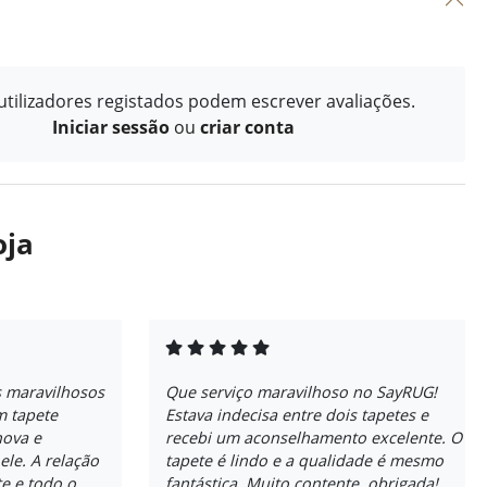
tilizadores registados podem escrever avaliações.
Iniciar sessão
ou
criar conta
oja
s maravilhosos
Que serviço maravilhoso no SayRUG!
 tapete
Estava indecisa entre dois tapetes e
nova e
recebi um aconselhamento excelente. O
ele. A relação
tapete é lindo e a qualidade é mesmo
e e todo o
fantástica. Muito contente, obrigada!