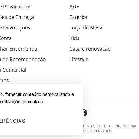
de Privacidade
Arte
ões de Entrega
Exterior
de Devoluções
Loiça de Mesa
Conta
Kids
har Encomenda
Casa e renovação
a de Recomendação
Lifestyle
 Comercial
-nos
o, fornecer conteúdo personalizado e
 utilização de cookies.
ERÊNCIAS
© 2026 SAYRUG OÜ · KESKLINNA LINNAOSA, AHTRI TN 12, 10151, TALLINN, ESTÓNIA
NIF EE102518759 · TODOS OS DIREITOS RESERVADOS.