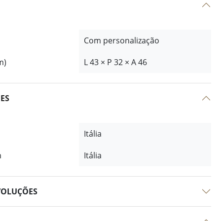
Com personalização
m)
L 43 × P 32 × A 46
ÕES
Itália
m
Itália
VOLUÇÕES