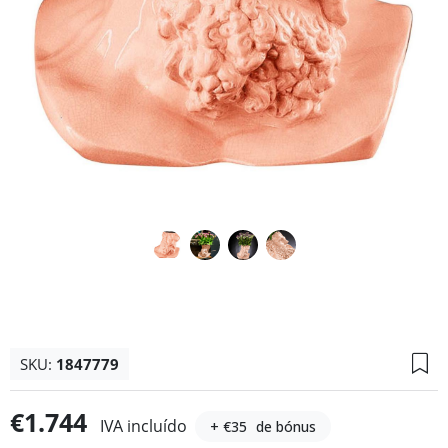
SKU:
1847779
€1.744
IVA incluído
+ €35
de bónus