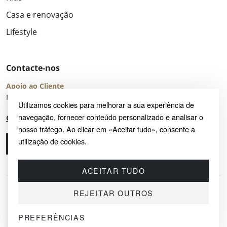
Casa e renovação
Lifestyle
Contacte-nos
Apoio ao Cliente
Horário de Atendimento: seg – sex 8:00 – 16:00 (UTC+2)
Utilizamos cookies para melhorar a sua experiência de
navegação, fornecer conteúdo personalizado e analisar o
Centro de Ajuda
nosso tráfego. Ao clicar em «Aceitar tudo», consente a
utilização de cookies.
Ligue-nos
Envie-nos um e-mail
ACEITAR TUDO
REJEITAR OUTROS
PREFERÊNCIAS
© 2026 SAYRUG OÜ · KESKLINNA LINNAOSA, AHTRI TN 12, 10151, TALLINN,
ESTÓNIA