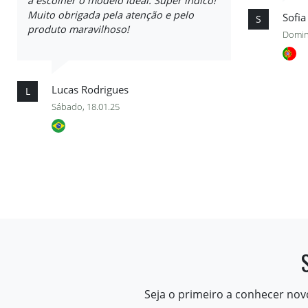
a escolher o modelo ideal. Super indico!
Muito obrigada pela atenção e pelo
Sofia
S
produto maravilhoso!
Domin
Lucas Rodrigues
L
Sábado, 18.01.25
Seja o primeiro a conhecer nov