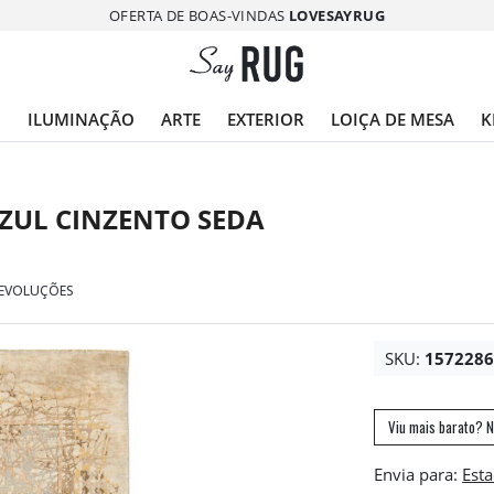
OFERTA DE BOAS-VINDAS
LOVESAYRUG
O
ILUMINAÇÃO
ARTE
EXTERIOR
LOIÇA DE MESA
K
AZUL CINZENTO SEDA
DEVOLUÇÕES
SKU:
157228
Viu mais barato? N
Envia para: