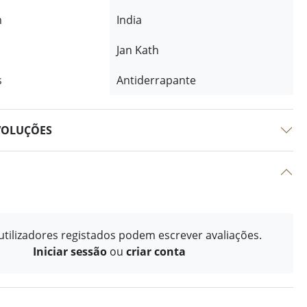
m
India
Jan Kath
s
Antiderrapante
VOLUÇÕES
tilizadores registados podem escrever avaliações.
Iniciar sessão
ou
criar conta