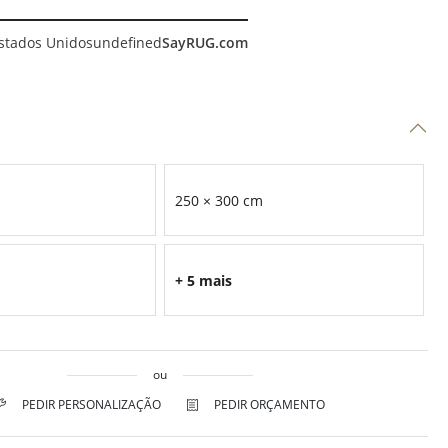
stados Unidos
undefined
SayRUG.com
250 × 300 cm
+ 5 mais
ou
PEDIR PERSONALIZAÇÃO
PEDIR ORÇAMENTO