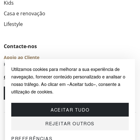
Kids
Casa e renovação
Lifestyle
Contacte-nos
Apoio ao Cliente
Horário de Atendimento: seg – sex 8:00 – 16:00 (UTC+2)
Utilizamos cookies para melhorar a sua experiência de
navegação, fornecer conteúdo personalizado e analisar o
Centro de Ajuda
nosso tráfego. Ao clicar em «Aceitar tudo», consente a
utilização de cookies.
Ligue-nos
Envie-nos um e-mail
ACEITAR TUDO
REJEITAR OUTROS
PREFERÊNCIAS
© 2026 SAYRUG OÜ · KESKLINNA LINNAOSA, AHTRI TN 12, 10151, TALLINN,