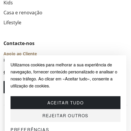
Kids
Casa e renovação
Lifestyle
Contacte-nos
Apoio ao Cliente
Horário de Atendimento: seg – sex 8:00 – 16:00 (UTC+2)
Utilizamos cookies para melhorar a sua experiência de
navegação, fornecer conteúdo personalizado e analisar o
Centro de Ajuda
nosso tráfego. Ao clicar em «Aceitar tudo», consente a
utilização de cookies.
Ligue-nos
Envie-nos um e-mail
ACEITAR TUDO
REJEITAR OUTROS
PREFERÊNCIAS
© 2026 SAYRUG OÜ · KESKLINNA LINNAOSA, AHTRI TN 12, 10151, TALLINN,