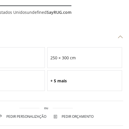
stados Unidos
undefined
SayRUG.com
250 × 300 cm
+ 5 mais
ou
PEDIR PERSONALIZAÇÃO
PEDIR ORÇAMENTO