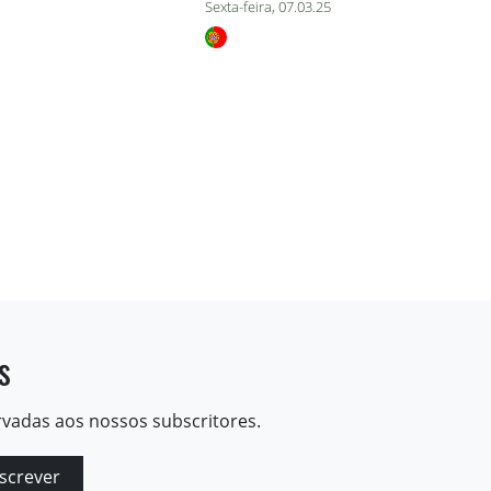
Sexta-feira, 07.03.25
s
rvadas aos nossos subscritores.
screver