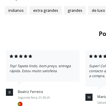
indianos
extra grandes
grandes
de luxo
Po
Top! Tapete lindo, bom preço, entrega
Super! Col
rápida. Estou muito satisfeita.
contacto 
a compra,
Beatriz Ferreira
B
Mart
M
Segunda-feira, 01.09.25
Sábad