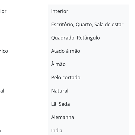
rior
Interior
Escritório, Quarto, Sala de estar
Quadrado, Retângulo
rico
Atado à mão
À mão
Pelo cortado
al
Natural
Lã, Seda
Alemanha
m
India