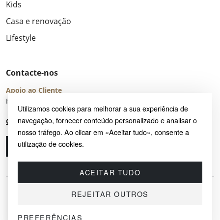
Kids
Casa e renovação
Lifestyle
Contacte-nos
Apoio ao Cliente
Horário de Atendimento: seg – sex 8:00 – 16:00 (UTC+2)
Utilizamos cookies para melhorar a sua experiência de
navegação, fornecer conteúdo personalizado e analisar o
Centro de Ajuda
nosso tráfego. Ao clicar em «Aceitar tudo», consente a
utilização de cookies.
Ligue-nos
Envie-nos um e-mail
ACEITAR TUDO
REJEITAR OUTROS
PREFERÊNCIAS
© 2026 SAYRUG OÜ · KESKLINNA LINNAOSA, AHTRI TN 12, 10151, TALLINN,