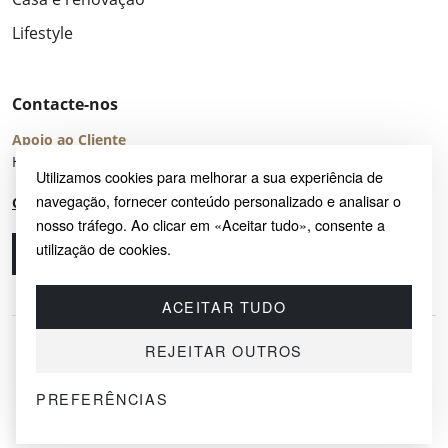
Lifestyle
Contacte-nos
Apoio ao Cliente
Horário de Atendimento: seg – sex 8:00 – 16:00 (UTC+2)
Utilizamos cookies para melhorar a sua experiência de
navegação, fornecer conteúdo personalizado e analisar o
Centro de Ajuda
nosso tráfego. Ao clicar em «Aceitar tudo», consente a
utilização de cookies.
Ligue-nos
Envie-nos um e-mail
ACEITAR TUDO
REJEITAR OUTROS
PREFERÊNCIAS
© 2026 SAYRUG OÜ · KESKLINNA LINNAOSA, AHTRI TN 12, 10151, TALLINN,
ESTÓNIA
NIF EE102518759 · TODOS OS DIREITOS RESERVADOS.