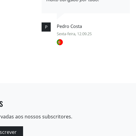
Pedro Costa
P
Sexta-feira, 12.09.25
s
rvadas aos nossos subscritores.
screver