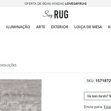
OFERTA DE BOAS-VINDAS
LOVESAYRUG
O
ILUMINAÇÃO
ARTE
EXTERIOR
LOIÇA DE MESA
K
DEVOLUÇÕES
SKU:
157187
Viu mais barato? N
Envia para: