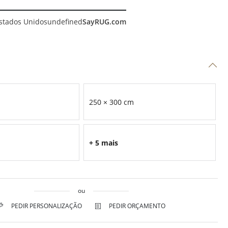
stados Unidos
undefined
SayRUG.com
250 × 300 cm
+ 5 mais
ou
PEDIR PERSONALIZAÇÃO
PEDIR ORÇAMENTO