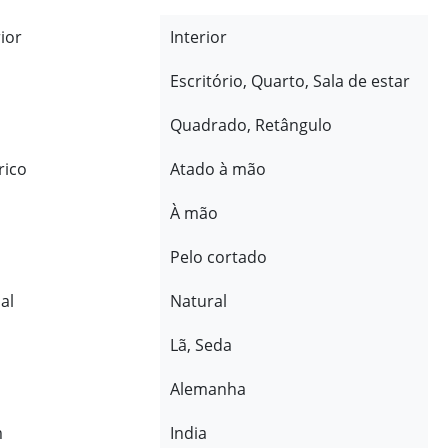
rior
Interior
Escritório, Quarto, Sala de estar
Quadrado, Retângulo
rico
Atado à mão
À mão
Pelo cortado
al
Natural
Lã, Seda
Alemanha
m
India