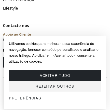
Lifestyle
Contacte-nos
Apoio ao Cliente
Horário de Atendimento: seg – sex 8:00 – 16:00 (UTC+2)
Utilizamos cookies para melhorar a sua experiência de
navegação, fornecer conteúdo personalizado e analisar o
Centro de Ajuda
nosso tráfego. Ao clicar em «Aceitar tudo», consente a
utilização de cookies.
Ligue-nos
Envie-nos um e-mail
ACEITAR TUDO
REJEITAR OUTROS
PREFERÊNCIAS
© 2026 SAYRUG OÜ · KESKLINNA LINNAOSA, AHTRI TN 12, 10151, TALLINN,
ESTÓNIA
NIF EE102518759 · TODOS OS DIREITOS RESERVADOS.