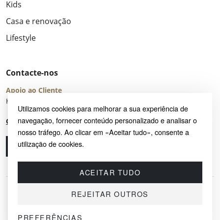
Kids
Casa e renovação
Lifestyle
Contacte-nos
Apoio ao Cliente
Horário de Atendimento: seg – sex 8:00 – 16:00 (UTC+2)
Utilizamos cookies para melhorar a sua experiência de
navegação, fornecer conteúdo personalizado e analisar o
Centro de Ajuda
nosso tráfego. Ao clicar em «Aceitar tudo», consente a
utilização de cookies.
Ligue-nos
Envie-nos um e-mail
ACEITAR TUDO
REJEITAR OUTROS
PREFERÊNCIAS
© 2026 SAYRUG OÜ · KESKLINNA LINNAOSA, AHTRI TN 12, 10151, TALLINN,