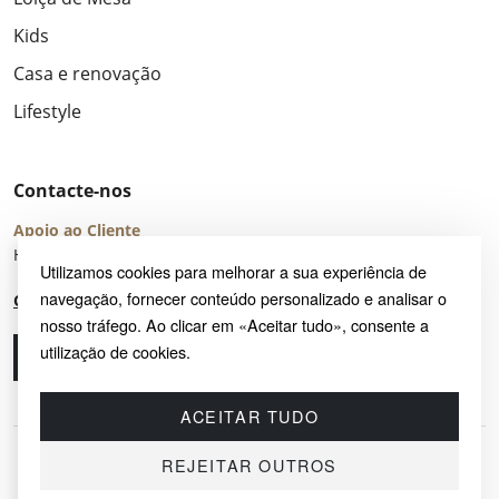
Kids
Casa e renovação
Lifestyle
Contacte-nos
Apoio ao Cliente
Horário de Atendimento: seg – sex 8:00 – 16:00 (UTC+2)
Utilizamos cookies para melhorar a sua experiência de
navegação, fornecer conteúdo personalizado e analisar o
Centro de Ajuda
nosso tráfego. Ao clicar em «Aceitar tudo», consente a
utilização de cookies.
Ligue-nos
Envie-nos um e-mail
ACEITAR TUDO
REJEITAR OUTROS