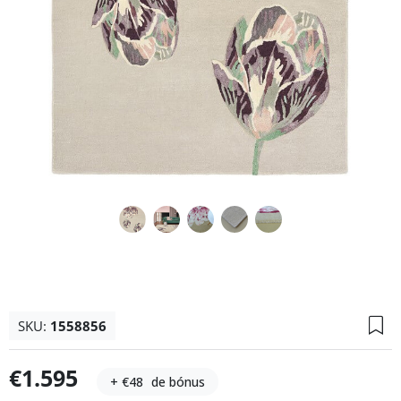
SKU:
1558856
€1.595
+ €48
de bónus