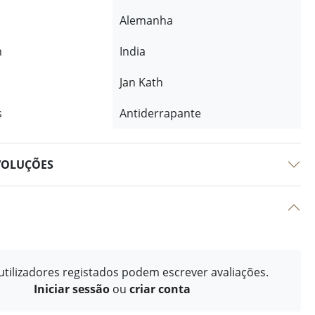
Alemanha
m
India
Jan Kath
s
Antiderrapante
VOLUÇÕES
tilizadores registados podem escrever avaliações.
Iniciar sessão
ou
criar conta