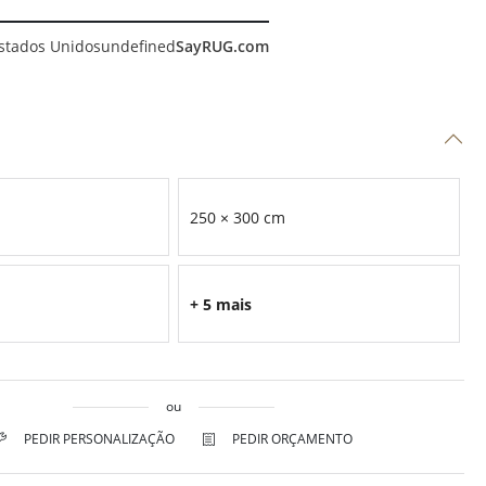
stados Unidos
undefined
SayRUG.com
250 × 300 cm
+ 5 mais
ou
PEDIR PERSONALIZAÇÃO
PEDIR ORÇAMENTO