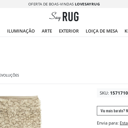
OFERTA DE BOAS-VINDAS
LOVESAYRUG
O
ILUMINAÇÃO
ARTE
EXTERIOR
LOIÇA DE MESA
K
DEVOLUÇÕES
SKU:
157171
Viu mais barato? N
Envia para: