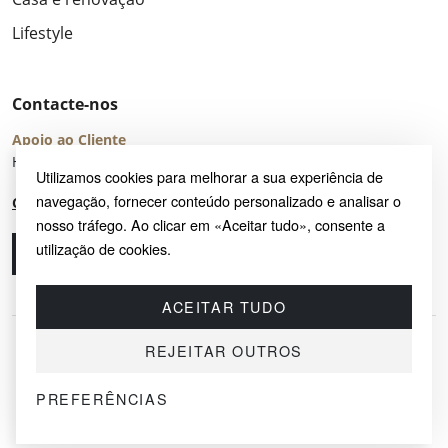
Lifestyle
Contacte-nos
Apoio ao Cliente
Horário de Atendimento: seg – sex 8:00 – 16:00 (UTC+2)
Utilizamos cookies para melhorar a sua experiência de
navegação, fornecer conteúdo personalizado e analisar o
Centro de Ajuda
nosso tráfego. Ao clicar em «Aceitar tudo», consente a
utilização de cookies.
Ligue-nos
Envie-nos um e-mail
ACEITAR TUDO
REJEITAR OUTROS
PREFERÊNCIAS
© 2026 SAYRUG OÜ · KESKLINNA LINNAOSA, AHTRI TN 12, 10151, TALLINN,
ESTÓNIA
NIF EE102518759 · TODOS OS DIREITOS RESERVADOS.