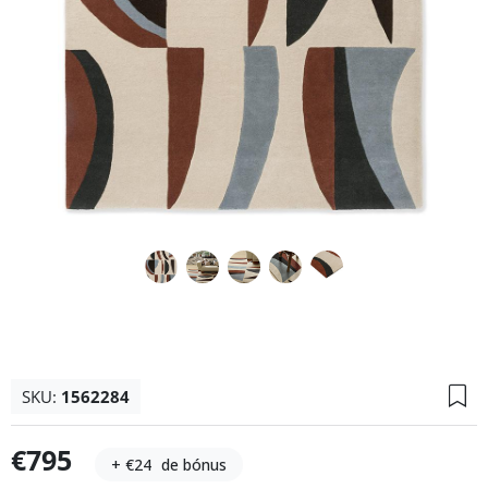
SKU:
1562284
€795
+ €24
de bónus