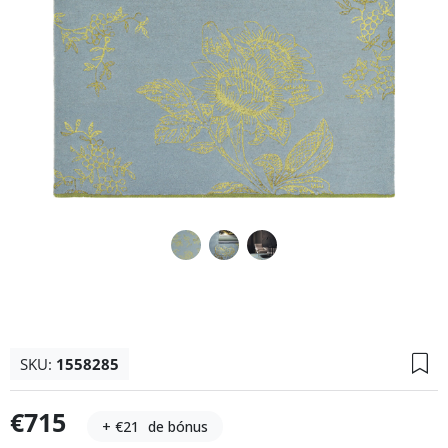
SKU:
1558285
€715
+ €21
de bónus