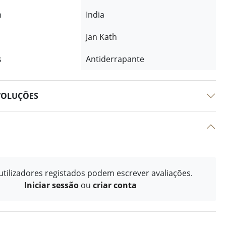
m
India
Jan Kath
s
Antiderrapante
VOLUÇÕES
tilizadores registados podem escrever avaliações.
Iniciar sessão
ou
criar conta