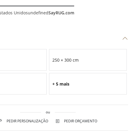
stados Unidos
undefined
SayRUG.com
250 × 300 cm
+ 5 mais
ou
PEDIR PERSONALIZAÇÃO
PEDIR ORÇAMENTO