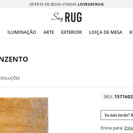
OFERTA DE BOAS-VINDAS
LOVESAYRUG
O
ILUMINAÇÃO
ARTE
EXTERIOR
LOIÇA DE MESA
K
INZENTO
DEVOLUÇÕES
SKU:
157160
Viu mais barato? N
Envia para: