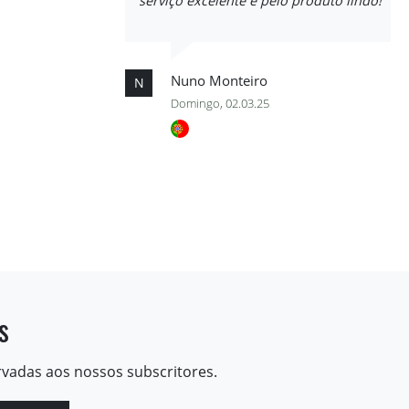
serviço excelente e pelo produto lindo!
Nuno Monteiro
N
Domingo, 02.03.25
s
rvadas aos nossos subscritores.