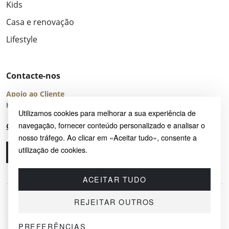
Kids
Casa e renovação
Lifestyle
Contacte-nos
Apoio ao Cliente
Horário de Atendimento: seg – sex 8:00 – 16:00 (UTC+2)
Utilizamos cookies para melhorar a sua experiência de
navegação, fornecer conteúdo personalizado e analisar o
Centro de Ajuda
nosso tráfego. Ao clicar em «Aceitar tudo», consente a
utilização de cookies.
Ligue-nos
Envie-nos um e-mail
ACEITAR TUDO
REJEITAR OUTROS
PREFERÊNCIAS
© 2026 SAYRUG OÜ · KESKLINNA LINNAOSA, AHTRI TN 12, 10151, TALLINN,