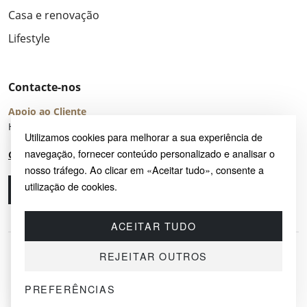
Casa e renovação
Lifestyle
Contacte-nos
Apoio ao Cliente
Horário de Atendimento: seg – sex 8:00 – 16:00 (UTC+2)
Utilizamos cookies para melhorar a sua experiência de
navegação, fornecer conteúdo personalizado e analisar o
Centro de Ajuda
nosso tráfego. Ao clicar em «Aceitar tudo», consente a
utilização de cookies.
Ligue-nos
Envie-nos um e-mail
ACEITAR TUDO
REJEITAR OUTROS
PREFERÊNCIAS
© 2026 SAYRUG OÜ · KESKLINNA LINNAOSA, AHTRI TN 12, 10151, TALLINN,
ESTÓNIA