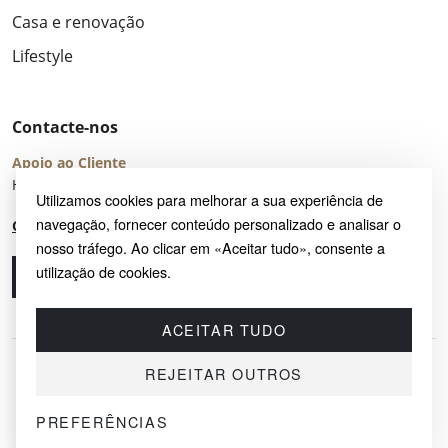
Casa e renovação
Lifestyle
Contacte-nos
Apoio ao Cliente
Horário de Atendimento: seg – sex 8:00 – 16:00 (UTC+2)
Utilizamos cookies para melhorar a sua experiência de
navegação, fornecer conteúdo personalizado e analisar o
Centro de Ajuda
nosso tráfego. Ao clicar em «Aceitar tudo», consente a
utilização de cookies.
Ligue-nos
Envie-nos um e-mail
ACEITAR TUDO
REJEITAR OUTROS
PREFERÊNCIAS
© 2026 SAYRUG OÜ · KESKLINNA LINNAOSA, AHTRI TN 12, 10151, TALLINN,
ESTÓNIA