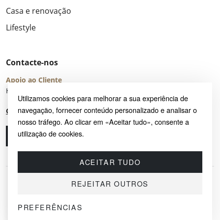
Casa e renovação
Lifestyle
Contacte-nos
Apoio ao Cliente
Horário de Atendimento: seg – sex 8:00 – 16:00 (UTC+2)
Utilizamos cookies para melhorar a sua experiência de
navegação, fornecer conteúdo personalizado e analisar o
Centro de Ajuda
nosso tráfego. Ao clicar em «Aceitar tudo», consente a
utilização de cookies.
Ligue-nos
Envie-nos um e-mail
ACEITAR TUDO
REJEITAR OUTROS
PREFERÊNCIAS
© 2026 SAYRUG OÜ · KESKLINNA LINNAOSA, AHTRI TN 12, 10151, TALLINN,
ESTÓNIA