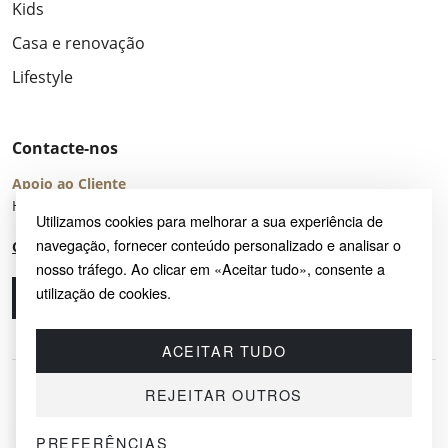
Kids
Casa e renovação
Lifestyle
Contacte-nos
Apoio ao Cliente
Horário de Atendimento: seg – sex 8:00 – 16:00 (UTC+2)
Utilizamos cookies para melhorar a sua experiência de
navegação, fornecer conteúdo personalizado e analisar o
Centro de Ajuda
nosso tráfego. Ao clicar em «Aceitar tudo», consente a
utilização de cookies.
Ligue-nos
Envie-nos um e-mail
ACEITAR TUDO
REJEITAR OUTROS
PREFERÊNCIAS
© 2026 SAYRUG OÜ · KESKLINNA LINNAOSA, AHTRI TN 12, 10151, TALLINN,