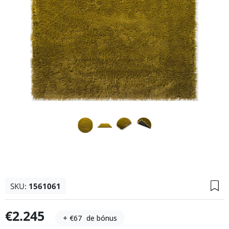
SKU:
1561061
€2.245
+ €67
de bónus