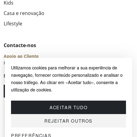
Kids
Casa e renovação
Lifestyle
Contacte-nos
Apoio ao Cliente
Horário de Atendimento: seg – sex 8:00 – 16:00 (UTC+2)
Utilizamos cookies para melhorar a sua experiência de
navegação, fornecer conteúdo personalizado e analisar o
Centro de Ajuda
nosso tráfego. Ao clicar em «Aceitar tudo», consente a
utilização de cookies.
Ligue-nos
Envie-nos um e-mail
ACEITAR TUDO
REJEITAR OUTROS
PREFERÊNCIAS
© 2026 SAYRUG OÜ · KESKLINNA LINNAOSA, AHTRI TN 12, 10151, TALLINN,