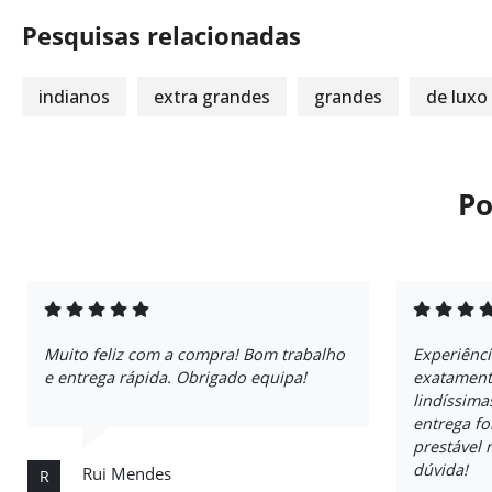
Pesquisas relacionadas
indianos
extra grandes
grandes
de luxo
Po
Muito feliz com a compra! Bom trabalho
Experiênci
e entrega rápida. Obrigado equipa!
exatament
lindíssima
entrega fo
prestável
dúvida!
Rui Mendes
R