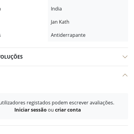
m
India
Jan Kath
s
Antiderrapante
VOLUÇÕES
tilizadores registados podem escrever avaliações.
Iniciar sessão
ou
criar conta