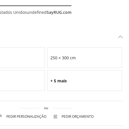
stados Unidos
undefined
SayRUG.com
250 × 300 cm
+ 5 mais
ou
PEDIR PERSONALIZAÇÃO
PEDIR ORÇAMENTO