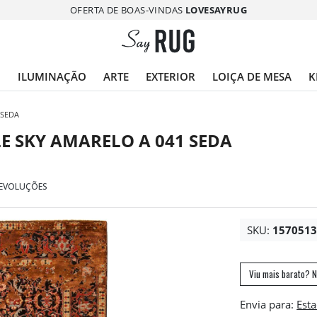
OFERTA DE BOAS-VINDAS
LOVESAYRUG
O
ILUMINAÇÃO
ARTE
EXTERIOR
LOIÇA DE MESA
K
 SEDA
E SKY AMARELO A 041 SEDA
DEVOLUÇÕES
SKU:
157051
Viu mais barato? N
Envia para: