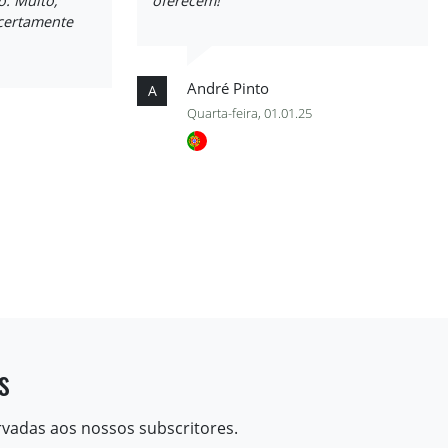
o. Muito,
oferecem!
certamente
André Pinto
A
Quarta-feira, 01.01.25
s
rvadas aos nossos subscritores.