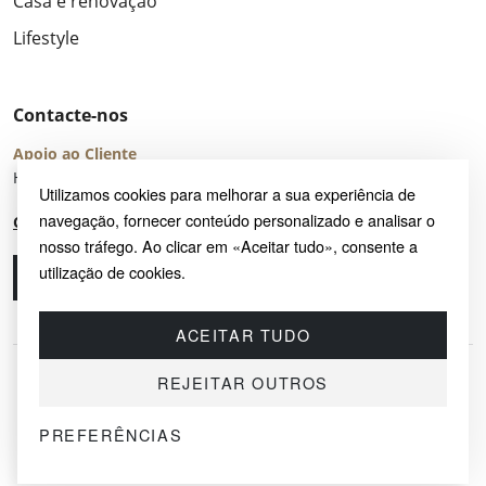
Casa e renovação
Lifestyle
Contacte-nos
Apoio ao Cliente
Horário de Atendimento: seg – sex 8:00 – 16:00 (UTC+2)
Utilizamos cookies para melhorar a sua experiência de
navegação, fornecer conteúdo personalizado e analisar o
Centro de Ajuda
nosso tráfego. Ao clicar em «Aceitar tudo», consente a
utilização de cookies.
Ligue-nos
Envie-nos um e-mail
ACEITAR TUDO
REJEITAR OUTROS
PREFERÊNCIAS
© 2026 SAYRUG OÜ · KESKLINNA LINNAOSA, AHTRI TN 12, 10151, TALLINN,
ESTÓNIA
NIF EE102518759 · TODOS OS DIREITOS RESERVADOS.